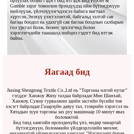
орлуулах болно гэдэгт бид итгэдэг.Бид Procter &
Gamble зэрэг томоохон брэндүүдэд ийм бүтээгдэхүүн
нийлүүлж, үйлчлүүлэгчдээсээ байнга магтаал
хүртсэн.Энэхүү үзэсгэлэнтэй, байгальд ээлтэй сав
баглаа боодол нь удахгүй сав баглаа боодлын салбарын
гол урсгал болж, бизнес эрхлэгчид болон
хэрэглэгчдийн таашаалд нийцнэ гэдэгт бид итгэж
байна.
Яагаад бид
Jiaxing Shengrong Textile Co.,Ltd нь "Торгоны өлгий нутаг"
гэгддэг Ханжоу Жяху талдаа байрладаг.Мөн Шанхай,
Ханжоу, Сужоу гурвалжин эдийн засгийн бүсийн төв
хэсэгт байрладаг.Газарзүйн давуу тал, тээврийн хэрэгсэл нь
Хятадын зүүн торгоны зах руу машинаар 10 минут явах
боломжтой.
Бид танд хамгийн өрсөлдөхүйц үнэ, өндөр чанартай
бүтээгдэхүүн, боломжийн үйлдвэрлэлийн мөчлөг,
анхааралтай үйлчилгээгээр хангадаг "Нэгдүгээрт бүрэн