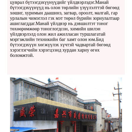
цуврал бүтээгдэхүүнүүдийг үйлдвэрлэдэг.Манай
бүтээгдэхүүнүүд нь олон төрлийн үзүүлэлттэй бөгөөд
хөшиг, хуримын даашинз, загвар, ороолт, малгай, гар
урлалын чимэглэл гэх мэт төрөл бүрийн зориулалтаар
ашиглагддаг.Манай үйлдвэр нь дэвшилтэт тоног
төхөөрөмжөөр тоноглогдсон, химийн шилэн
үйлдвэрлэлд олон жил ажилласан туршлагатай
мэргэжлийн техникийн баг хамт олон юм.Бид
бүтээгдэхүүн хөгжүүлэх хүчтэй чадвартай бөгөөд
хэрэглэгчийн хэрэгцээнд хурдан хариу өгөх
боломжтой.