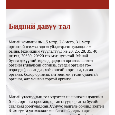
Бидний давуу тал
Манай компани нь 1.5 метр, 2.8 метр, 3.1 метр
өргөнтэй нэхмэл эдлэл үйлдвэрлэн худалдаалж
байна.Техникийн үзүүлэлтүүд нь 20, 25, 28, 35, 40
шаттл, 30*30, 20*20 гэх мэт нугастай. Манай
бүтээгдэхүүний төрөлд царцсан органза, шилэн
органза (гялалзсан органза, сувдан органза гэж
нэрлэдэг), органди , хоёр өнгийн органза, цасан
органза, болор органза, алт мөнгөн утсан судалтай
органза, алт мөнгөн тортой органза.
Манай утаснуудын гол хэрэглээ нь шинэхэн цэцгийн
бэлэг, органза ороомог, органза уут, органза бүсийг
савлахад зориулагдсан.Хүмүүс байгаль орчинд ээлтэй
байх тусам уламжлалт сав баглаа боодлын аргыг