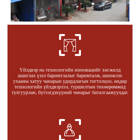
Үйлдвэр нь технологийн инновацийг хөгжилд
ашиглах үзэл баримтлалыг баримталж, шинжлэх
ухааны хатуу чанарын удирдлагын тогтолцоо, өндөр
технологийн үйлдвэрлэл, туршилтын төхөөрөмжид
тулгуурлан, бүтээгдэхүүний чанарыг баталгаажуулдаг.