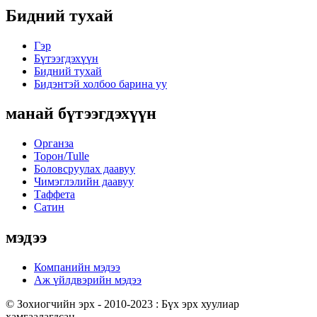
Бидний тухай
Гэр
Бүтээгдэхүүн
Бидний тухай
Бидэнтэй холбоо барина уу
манай бүтээгдэхүүн
Органза
Торон/Tulle
Боловсруулах даавуу
Чимэглэлийн даавуу
Таффета
Сатин
мэдээ
Компанийн мэдээ
Аж үйлдвэрийн мэдээ
© Зохиогчийн эрх - 2010-2023 : Бүх эрх хуулиар
хамгаалагдсан.