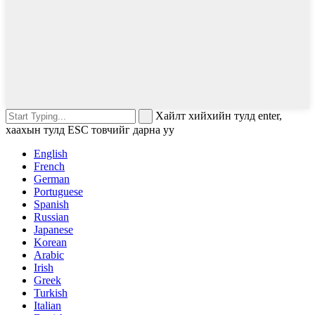
Хайлт хийхийн тулд enter,
хаахын тулд ESC товчийг дарна уу
English
French
German
Portuguese
Spanish
Russian
Japanese
Korean
Arabic
Irish
Greek
Turkish
Italian