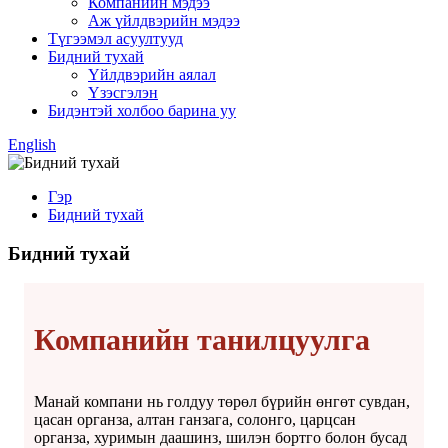
Компанийн мэдээ
Аж үйлдвэрийн мэдээ
Түгээмэл асуултууд
Бидний тухай
Үйлдвэрийн аялал
Үзэсгэлэн
Бидэнтэй холбоо барина уу
English
Гэр
Бидний тухай
Бидний тухай
Компанийн танилцуулга
Манай компани нь голдуу төрөл бүрийн өнгөт сувдан,
цасан органза, алтан ганзага, солонго, царцсан
органза, хуримын даашинз, шилэн бортго болон бусад