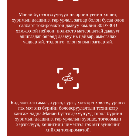
Манай бүтээгдэхүүнүүд нь орчин үеийн хөшиг,
хуримын даашинз, гар урлал, загвар болон бусад олон
салбарт тохиромжтой даавуу юм.Бид 30D×30D
хэмжээтэй нейлон, полиэстр материалтай даавууг
ашигладаг бөгөөд даавуу нь цайвар, амьсгалах
чадвартай, тод өнгө, олон янзын загвартай.
Бид мөн хатгамал, хүрэл, сүрэг, хөөсөрч хэвлэх, үрчлээ
гэх мэт янз бүрийн боловсруулалтын техникээр
хангаж чадна.Манай бүтээгдэхүүнүүд төрөл бүрийн
хуримын даашинз, гар урлалын хувцас, тоглоомын
хэрэгслүүд, хөшигний чимэглэл гэх мэт зүйлсийг
хийхэд тохиромжтой.