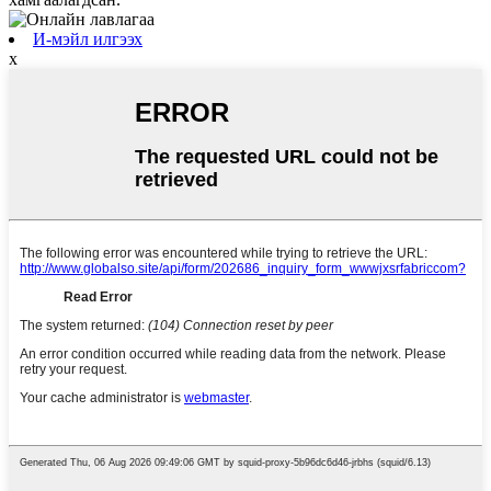
И-мэйл илгээх
x