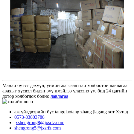
Манай бүтээгдэхүүн, үнийн жагсаалттай холбоотой лавлагаа
авахыг хүсвэл бидэн рүү имэйлээ үлдээнэ үү, бид 24 цагийн
дотор холбогдох болно.
лавлагаа
аж үйлдвэрийн бүс tangqiaotang zhang jiagang хот Хятад
0573-83803788
jxshengrong8@jxsrfz.com
shengrong5@jxsrfz.com