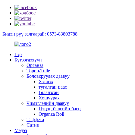
Бидэн рүү залгаарай: 0573-83803788
Гэр
Бүтээгдэхүүн
Органза
Торон/Tulle
Боловсруулах даавуу
Хэвлэх
тугалган цаас
Гялалзсан
Хошуурах
Чимэглэлийн даавуу
Цэцэг, бэлгийн багц
Organza Roll
Таффета
Сатин
Мэдээ