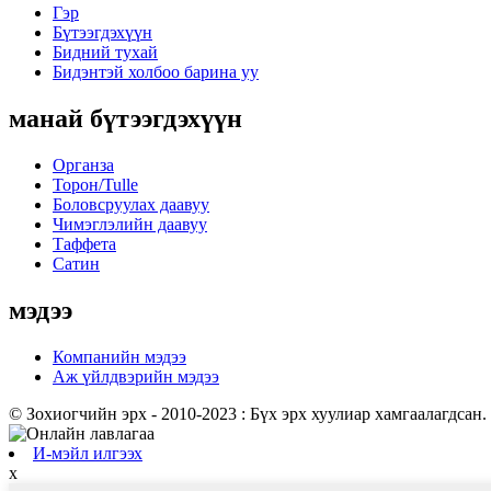
Гэр
Бүтээгдэхүүн
Бидний тухай
Бидэнтэй холбоо барина уу
манай бүтээгдэхүүн
Органза
Торон/Tulle
Боловсруулах даавуу
Чимэглэлийн даавуу
Таффета
Сатин
мэдээ
Компанийн мэдээ
Аж үйлдвэрийн мэдээ
© Зохиогчийн эрх - 2010-2023 : Бүх эрх хуулиар хамгаалагдсан.
И-мэйл илгээх
x