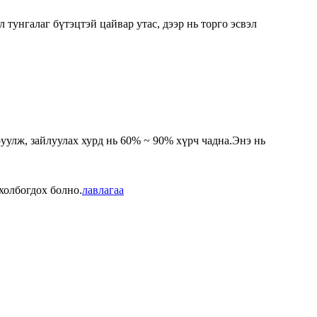
л тунгалаг бүтэцтэй цайвар утас, дээр нь торго эсвэл
улж, зайлуулах хурд нь 60% ~ 90% хүрч чадна.Энэ нь
холбогдох болно.
лавлагаа