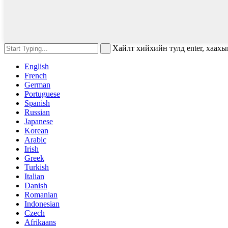
Хайлт хийхийн тулд enter, хаахы
English
French
German
Portuguese
Spanish
Russian
Japanese
Korean
Arabic
Irish
Greek
Turkish
Italian
Danish
Romanian
Indonesian
Czech
Afrikaans