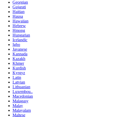
Georgian
Gujarati
Haitian
Hausa
Hawaiian
Hebrew
Hmong
Hungarian
Icelandic
Igbo
Javanese
Kannada
Kazakh
Khmer
Kurdish
Kyrgyz
Latin
Latvian
Lithuanian
Luxembou..
Macedonian
Malagasy
Malay
Malayalam
Maltese