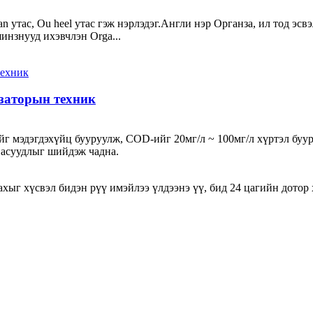
 утас, Ou heel утас гэж нэрлэдэг.Англи нэр Органза, ил тод эсвэ
инзнууд ихэвчлэн Orga...
заторын техник
 мэдэгдэхүйц бууруулж, COD-ийг 20мг/л ~ 100мг/л хүртэл бууру
 асуудлыг шийдэж чадна.
хыг хүсвэл бидэн рүү имэйлээ үлдээнэ үү, бид 24 цагийн дотор 