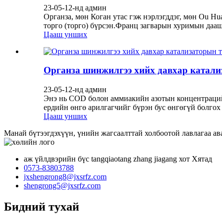
23-05-12-нд админ
Органза, мөн Коган утас гэж нэрлэгддэг, мөн Ou Huan
торго (торго) бүрсэн.Франц загварын хуримын дааш
Цааш унших
Органза шинжилгээ хийх давхар катали
23-05-12-нд админ
Энэ нь COD болон аммиакийн азотын концентрацийг
ердийн өнгө арилгагчийг бүрэн бус өнгөгүй болгох
Цааш унших
Манай бүтээгдэхүүн, үнийн жагсаалттай холбоотой лавлагаа ава
аж үйлдвэрийн бүс tangqiaotang zhang jiagang хот Хятад
0573-83803788
jxshengrong8@jxsrfz.com
shengrong5@jxsrfz.com
Бидний тухай