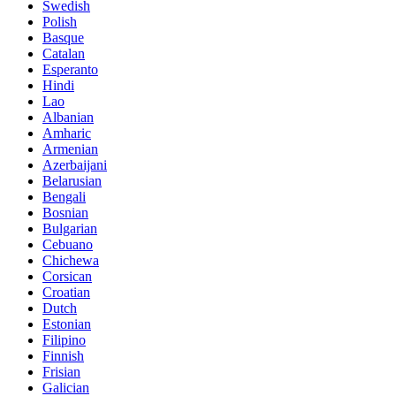
Swedish
Polish
Basque
Catalan
Esperanto
Hindi
Lao
Albanian
Amharic
Armenian
Azerbaijani
Belarusian
Bengali
Bosnian
Bulgarian
Cebuano
Chichewa
Corsican
Croatian
Dutch
Estonian
Filipino
Finnish
Frisian
Galician