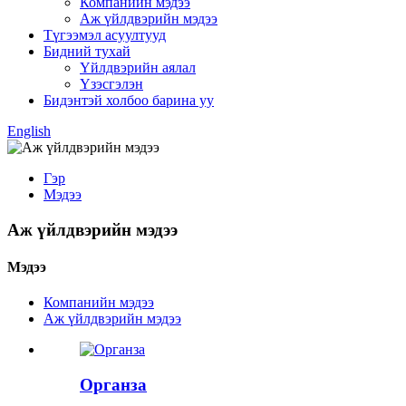
Компанийн мэдээ
Аж үйлдвэрийн мэдээ
Түгээмэл асуултууд
Бидний тухай
Үйлдвэрийн аялал
Үзэсгэлэн
Бидэнтэй холбоо барина уу
English
Гэр
Мэдээ
Аж үйлдвэрийн мэдээ
Мэдээ
Компанийн мэдээ
Аж үйлдвэрийн мэдээ
Органза