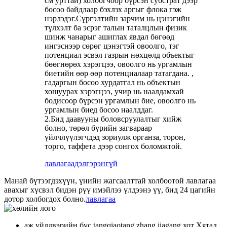
см урттай) холбогчоор бүрсэн субстрат дээр
босоо байдлаар бэхлэх аргыг флока гэж
нэрлэдэг.Сүргэлтийн зарчим нь цэнэгийн
түлхэлт ба эсрэг талын таталцлын физик
шинж чанарыг ашиглах явдал бөгөөд
ингэснээр сөрөг цэнэгтэй овоолго, тэг
потенциал эсвэл газрын нөхцөлд объектыг
бөөгнөрөх хэрэгцээ, овоолго нь ургамлын
биетийн өөр өөр потенциалаар татагдана. ,
гадаргын босоо хурдатгал нь объектын
хошуурах хэрэгцээ, учир нь наалдамхай
бодисоор бүрсэн ургамлын бие, овоолго нь
ургамлын биед босоо наалддаг.
2.Бид даавууны боловсруулалтыг хийж
болно, төрөл бүрийн загвараар
үйлчлүүлэгчдэд зориулж органза, торон,
торго, таффета дээр сонгох боломжтой.
лавлагаа
дэлгэрэнгүй
Манай бүтээгдэхүүн, үнийн жагсаалттай холбоотой лавлагаа
авахыг хүсвэл бидэн рүү имэйлээ үлдээнэ үү, бид 24 цагийн
дотор холбогдох болно.
лавлагаа
аж үйлдвэрийн бүс tangqiaotang zhang jiagang хот Хятад