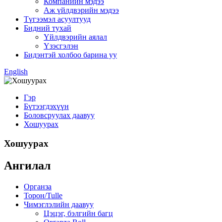
Компанийн мэдээ
Аж үйлдвэрийн мэдээ
Түгээмэл асуултууд
Бидний тухай
Үйлдвэрийн аялал
Үзэсгэлэн
Бидэнтэй холбоо барина уу
English
Гэр
Бүтээгдэхүүн
Боловсруулах даавуу
Хошуурах
Хошуурах
Ангилал
Органза
Торон/Tulle
Чимэглэлийн даавуу
Цэцэг, бэлгийн багц