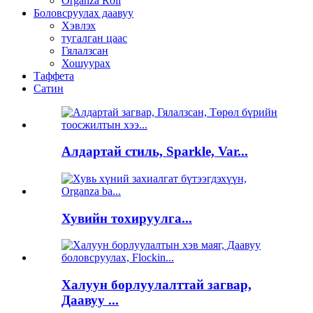
Organza Roll
Боловсруулах даавуу
Хэвлэх
тугалган цаас
Гялалзсан
Хошуурах
Таффета
Сатин
Алдартай стиль, Sparkle, Var...
Хувийн тохируулга...
Халуун борлуулалттай загвар,
Даавуу ...