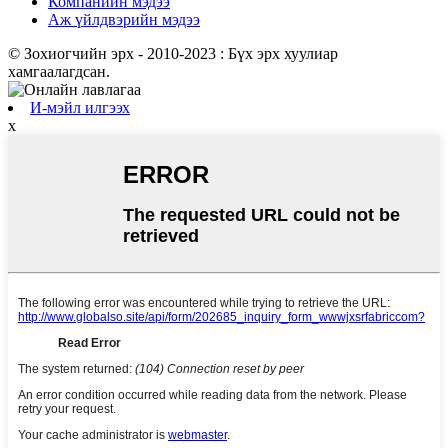
Компанийн мэдээ
Аж үйлдвэрийн мэдээ
© Зохиогчийн эрх - 2010-2023 : Бүх эрх хуулиар
хамгаалагдсан.
И-мэйл илгээх
x