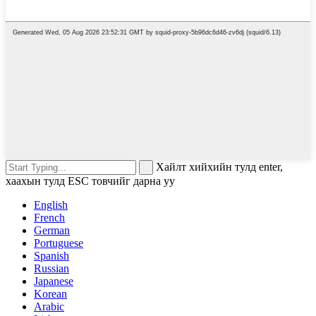
Хайлт хийхийн тулд enter,
хаахын тулд ESC товчийг дарна уу
English
French
German
Portuguese
Spanish
Russian
Japanese
Korean
Arabic