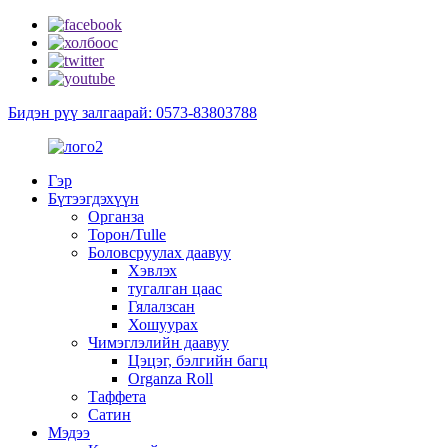
Бидэн рүү залгаарай: 0573-83803788
Гэр
Бүтээгдэхүүн
Органза
Торон/Tulle
Боловсруулах даавуу
Хэвлэх
тугалган цаас
Гялалзсан
Хошуурах
Чимэглэлийн даавуу
Цэцэг, бэлгийн багц
Organza Roll
Таффета
Сатин
Мэдээ