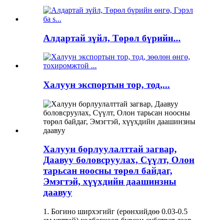
Алдартай зүйл, Төрөл бүрийн...
Халуун экспортын тор, тод,...
Халуун борлуулалттай загвар,
Даавуу боловсруулах, Сүүлт, Олон
тарьсан ноосны төрөл байдаг,
Эмэгтэй, хүүхдийн даашинзны
даавуу
1. Богино ширхэгийг (ерөнхийдөө 0.03-0.5