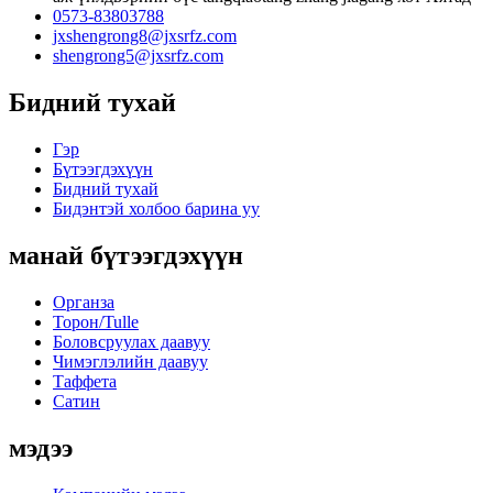
0573-83803788
jxshengrong8@jxsrfz.com
shengrong5@jxsrfz.com
Бидний тухай
Гэр
Бүтээгдэхүүн
Бидний тухай
Бидэнтэй холбоо барина уу
манай бүтээгдэхүүн
Органза
Торон/Tulle
Боловсруулах даавуу
Чимэглэлийн даавуу
Таффета
Сатин
мэдээ