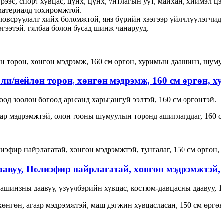
рээс, спорт хувцас, цүнх, цүнх, унтлагын уут, майхан, хиймэл 
 материалд тохиромжтой.
боловсруулалт хийх боломжтой, янз бүрийн хээгээр үйлчлүүлэгчи
гэгээтэй. гялбаа болон бусад шинж чанарууд.
ли/нейлон торон, хөнгөн мэдрэмж, 160 см өргөн,
өд зөөлөн бөгөөд арьсанд харьцангуй ээлтэй, 160 см өргөнтэй.
агаар мэдрэмжтэй, олон тооны шумуулын торонд ашиглагддаг, 160 
авуу, Полиэфир найрлагатай, хөнгөн мэдрэмжтэй, 
аашинзны даавуу, үзүүлбэрийн хувцас, костюм-давцасны даавуу, 
, хөнгөн, агаар мэдрэмжтэй, маш дэгжин хувцасласан, 150 см өргө