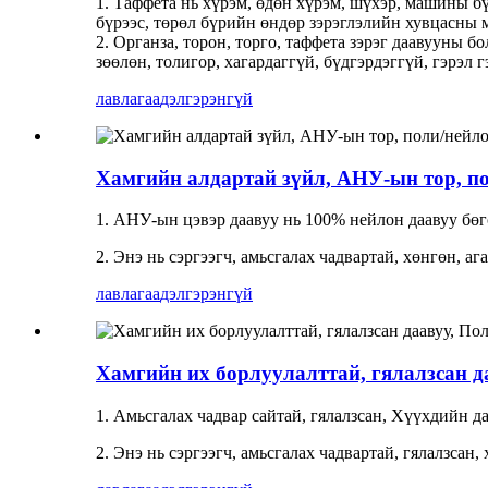
1. Таффета нь хүрэм, өдөн хүрэм, шүхэр, машины бү
бүрээс, төрөл бүрийн өндөр зэрэглэлийн хувцасны
2. Органза, торон, торго, таффета зэрэг даавууны 
зөөлөн, толигор, хагардаггүй, бүдгэрдэггүй, гэрэл 
лавлагаа
дэлгэрэнгүй
Хамгийн алдартай зүйл, АНУ-ын тор, по
1. АНУ-ын цэвэр даавуу нь 100% нейлон даавуу бөгө
2. Энэ нь сэргээгч, амьсгалах чадвартай, хөнгөн, 
лавлагаа
дэлгэрэнгүй
Хамгийн их борлуулалттай, гялалзсан да
1. Амьсгалах чадвар сайтай, гялалзсан, Хүүхдийн д
2. Энэ нь сэргээгч, амьсгалах чадвартай, гялалзсан