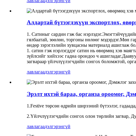
лавлагаа
дэлгэрэнгүй
Алдартай бүтээгдэхүүн экспортлох, өвөр
1. Сатиныг сардин гэж бас нэрлэдэг.Эмэгтэйчүүдийн
гялбаатай, зөөлөн, торгоны нөлөөг мэдэрдэг.Мөн га
өндөр зэрэглэлийн хувцасны материалд ашиглаж бо
1. сатин гэж нэрлэгддэг сатин нь өвөрмөц хэв маяг
зүйлсийг хийхээс гадна орондоо ч ашигладаг.Дааву
загвараар үйлчлүүлэгчдийн сонгох боломжтой, орган
лавлагаа
дэлгэрэнгүй
Эрэлт ихтэй бараа, органза ороомог, Дэ
1.Festive төрсөн өдрийн ширээний бүтээлэг, гадаад
2.Үйлчлүүлэгчдийн сонгох олон төрлийн загвар, Д
лавлагаа
дэлгэрэнгүй