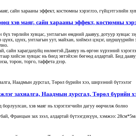
мөц хэв маяг, сайн харааны эффект, костюмны хэрэ
 бүх төрлийн хувцас, унтлагын өмдний даавуу, дотуур хувцас зэр
р цүнх, цүнх, унтлагын уут, майхан, хиймэл цэцэг, шүршүүрийн 
лно.
тай, сайн харагдахуйц нөлөөтэй.Даавуу нь өргөн хүрээний хэрэглэ
угаар хийсэн хувцас нь биед эвтэйхэн бөгөөд алдартай. Бид даа
за, торон, торго, таффета дээр.
мжлэг захиалга, Наадмын дурсгал, Төрөл бүрийн хэ
ад борлуулсан, хэв маяг нь хэрэглэгчийн дагуу өөрчилж болно
убай, Францын зах зээл, алдартай бүтээгдэхүүн, хэмжээ: 28см*