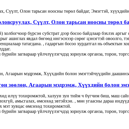
оловсруулах, Сүүлт, Олон тарьсан ноосны төрөл б
й) холбогчоор бүрсэн субстрат дээр босоо байдлаар бэхлэх аргы
рыг ашиглах явдал бөгөөд ингэснээр сөрөг цэнэгтэй овоолго, т
енциалаар татагдана. , гадаргын босоо хурдатгал нь объектын х
лддаг.
бүрийн загвараар үйлчлүүлэгчдэд зориулж органза, торон, торго
нгөн зөөлөн, Агаарын мэдрэмж, Хүүхдийн болон э
өхөд илүү тохиромжтой, халуун зун тийм ч бүгчим биш, маш сай
охгүй, амьсгалах, өмсөхөд эвтэйхэн. , мөн угаасны дараа индүү
х мэт хувцас өмсөхөд тохиромжтой.
бүрийн загвараар үйлчлүүлэгчдэд зориулж органза, торон, торго