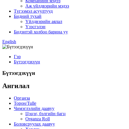
Компанийн мэдээ
Аж үйлдвэрийн мэдээ
Түгээмэл асуултууд
Бидний тухай
Үйлдвэрийн аялал
Үзэсгэлэн
Бидэнтэй холбоо барина уу
English
Гэр
Бүтээгдэхүүн
Бүтээгдэхүүн
Ангилал
Органза
Торон/Tulle
Чимэглэлийн даавуу
Цэцэг, бэлгийн багц
Organza Roll
Боловсруулах даавуу