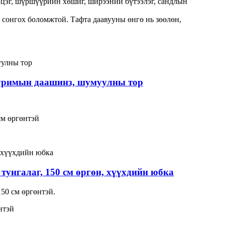
цэцэг, шүршүүрийн хөшиг, ширээний бүтээлэг, сандлын
д сонгох боломжтой. Тафта даавууны өнгө нь зөөлөн,
 хуримын даашинз, шумуулны тор
см өргөнтэй
тунгалаг, 150 см өргөн, хүүхдийн юбка
150 см өргөнтэй.
нтэй