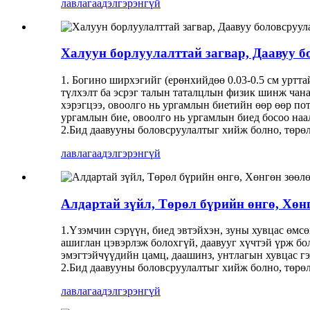
лавлагаа
дэлгэрэнгүй
Халуун борлуулалттай загвар, Даавуу б
1. Богино ширхэгийг (ерөнхийдөө 0.03-0.5 см уртта
түлхэлт ба эсрэг талын таталцлын физик шинж чана
хэрэгцээ, овоолго нь ургамлын биетийн өөр өөр пот
ургамлын бие, овоолго нь ургамлын биед босоо наа
2.Бид даавууны боловсруулалтыг хийж болно, төрөл 
лавлагаа
дэлгэрэнгүй
Алдартай зүйл, Төрөл бүрийн өнгө, Хө
1.Үзэмчин сэрүүн, биед эвтэйхэн, зуны хувцас өмс
ашиглан цэвэрлэж болохгүй, даавууг хүчтэй үрж бол
эмэгтэйчүүдийн цамц, даашинз, унтлагын хувцас гэ
2.Бид даавууны боловсруулалтыг хийж болно, төрөл 
лавлагаа
дэлгэрэнгүй