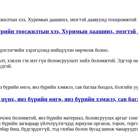
үрийн тоосжилтын хээ, Хуримын даашинз, эмэгтэй
хэрэглэгчийн хэрэгцээнд нийцүүлэн өөрчилж болно.
, алт, хэвлэх гэх мэт гүн боловсруулалт хийх боломжтой. Эдгээр 
үдтэй.
 цүнх, янз бүрийн өнгө, янз бүрийн хэмжээ, сав ба
өрчлөх боломжтой, янз бүрийн материал, боловсруулах аргыг сон
 бүрийн загвараар үйлчлүүлэгчдэд зориулж органза, торон, торг
ялбар биш, бүдгэрдэггүй, тод гялбаа болон бусад шинж чанаруудт