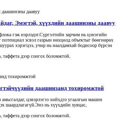
айдаг, Эмэгтэй, хүүхдийн даашинзны даавуу
г флока гэж нэрлэдэг.Сүргэлтийн зарчим нь цэнэгийн
эг потенциал эсвэл газрын нөхцөлд объектыг бөөгнөрөх
ошуурах хэрэгцээ, учир нь наалдамхай бодисоор бүрсэн
, таффета дээр сонгох боломжтой.
мэгтэйчүүдийн даашинзанд тохиромжтой
н амьсгалдаг, цэвэрлэгээ хийхдээ угаалгын машин
дэх шаардлагагүй.Энэ нь хүүхдийн хувцас,
, таффета дээр сонгох боломжтой.