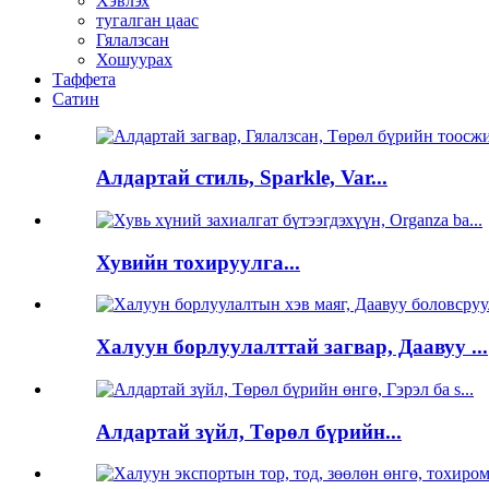
Хэвлэх
тугалган цаас
Гялалзсан
Хошуурах
Таффета
Сатин
Алдартай стиль, Sparkle, Var...
Хувийн тохируулга...
Халуун борлуулалттай загвар, Даавуу ...
Алдартай зүйл, Төрөл бүрийн...