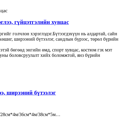
глээ, гүйцэтгэлийн хувцас
гийг голчлон хэрэглэдэг.Бүтээгдэхүүн нь алдартай, сайн
хөшиг, ширээний бүтээлэг, сандлын бүрээс, төрөл бүрийн
этэй бөгөөд энгийн өмд, спорт хувцас, костюм гэх мэт
вууны боловсруулалт хийх боломжтой, янз бүрийн
э, ширээний бүтээлэг
5м/28см*4м/36см*4м/38см*5м…