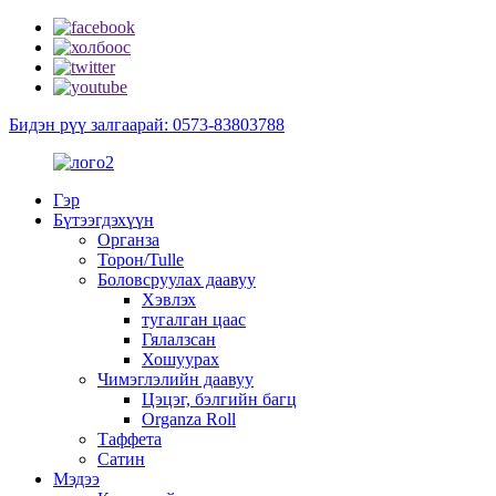
Бидэн рүү залгаарай: 0573-83803788
Гэр
Бүтээгдэхүүн
Органза
Торон/Tulle
Боловсруулах даавуу
Хэвлэх
тугалган цаас
Гялалзсан
Хошуурах
Чимэглэлийн даавуу
Цэцэг, бэлгийн багц
Organza Roll
Таффета
Сатин
Мэдээ