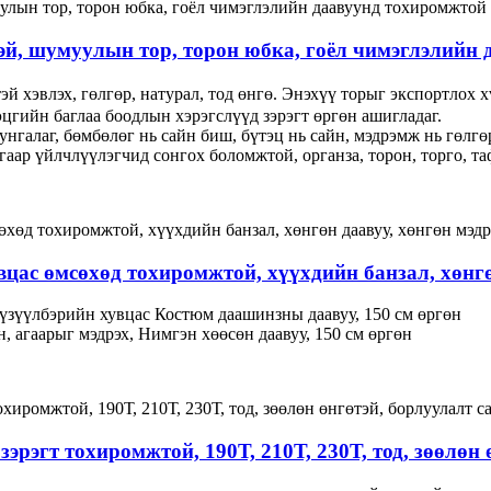
тэй, шумуулын тор, торон юбка, гоёл чимэглэлийн
 хэвлэх, гөлгөр, натурал, тод өнгө. Энэхүү торыг экспортлох 
цгийн баглаа боодлын хэрэгслүүд зэрэгт өргөн ашигладаг.
унгалаг, бөмбөлөг нь сайн биш, бүтэц нь сайн, мэдрэмж нь гөлгө
аар үйлчлүүлэгчид сонгох боломжтой, органза, торон, торго, та
хувцас өмсөхөд тохиромжтой, хүүхдийн банзал, хөнг
, үзүүлбэрийн хувцас Костюм даашинзны даавуу, 150 см өргөн
өн, агаарыг мэдрэх, Нимгэн хөөсөн даавуу, 150 см өргөн
зэрэгт тохиромжтой, 190Т, 210Т, 230Т, тод, зөөлөн