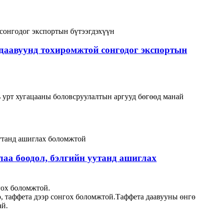
 даавуунд тохиромжтой сонгодог экспортын
нь урт хугацааны боловсруулалтын аргууд бөгөөд манай
глаа боодол, бэлгийн уутанд ашиглах
гох боломжтой.
о, таффета дээр сонгох боломжтой.Таффета даавууны өнгө
ай.