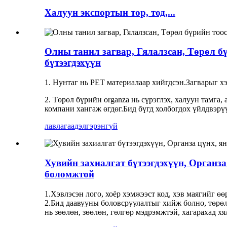
Халуун экспортын тор, тод,...
Олны танил загвар, Гялалзсан, Төрөл б
бүтээгдэхүүн
1. Нунтаг нь PET материалаар хийгдсэн.Загварыг 
2. Төрөл бүрийн organza нь сүрэглэх, халуун тамга
компани хангаж өгдөг.Бид бүгд холбогдох үйлдвэрү
лавлагаа
дэлгэрэнгүй
Хувийн захиалгат бүтээгдэхүүн, Органза
боломжтой
1.Хэвлэсэн лого, хоёр хэмжээст код, хэв маягийг ө
2.Бид даавууны боловсруулалтыг хийж болно, төрөл
нь зөөлөн, зөөлөн, гөлгөр мэдрэмжтэй, хагарахад х