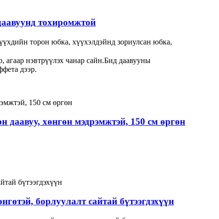
 даавуунд тохиромжтой
хүүхдийн торон юбка, хүүхэлдэйнд зориулсан юбка,
р, агаар нэвтрүүлэх чанар сайн.Бид даавууны
ффета дээр.
өн даавуу, хөнгөн мэдрэмжтэй, 150 см өргөн
 өнгөтэй, борлуулалт сайтай бүтээгдэхүүн