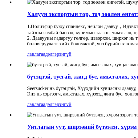
Халуун экспортын тор, тод зөөлөн өнгө
1.Полиэфир буюу спандекс, нейлон даавуу，Идэвхтэй
тайзны самбай банзал, хуримын таазны чимэглэл, цэ
2. Даавууны гадаргуу гөлгөр, цэвэрхэн, ширхэг нь т
боловсруулалт хийх боломжтой, янз бүрийн хэв маяг
лавлагаа
дэлгэрэнгүй
бүтэцтэй, тусгай, жигд бус, амьсгалах, 
Seersucker нь бүтэцтэй, Хүүхдийн хувцасны даавуу
Энэ нь сэргээгч, амьсгалах, хүрэхэд жигд бус, хөнг
лавлагаа
дэлгэрэнгүй
Унтлагын уут, ширээний бүтээлэг, хүрэм 